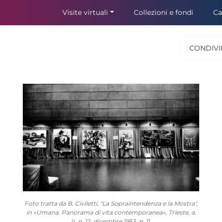
Visite virtuali
Collezioni e fondi
Ca
CONDIVI
Foto tratta da B. Civiletti, "La Sopraintendenza e la Mostra",
in «Umana. Panorama di vita contemporanea», Trieste, a.
II, n. 12, dicembre 1953, p. 11.