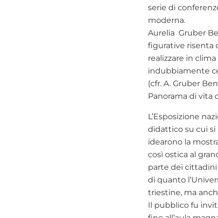
serie di conferenze
moderna.
Aurelia Gruber Ben
figurative risenta 
realizzare in clim
indubbiamente cent
(cfr. A. Gruber Be
Panorama di vita co
L’Esposizione nazi
didattico su cui s
idearono la mostr
così ostica al gran
parte dei cittadin
di quanto l’Univers
triestine, ma anch
Il pubblico fu invi
fino all’aula magn