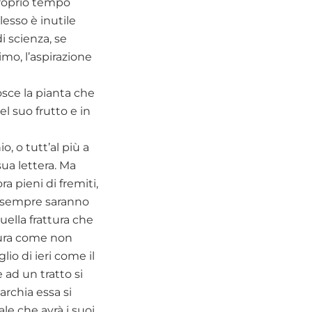
 proprio tempo
esso è inutile
 scienza, se
mo, l’aspirazione
osce la pianta che
el suo frutto e in
, o tutt’al più a
ua lettera. Ma
a pieni di fremiti,
 e sempre saranno
quella frattura che
attura come non
lio di ieri come il
 ad un tratto si
archia essa si
ale che avrà i suoi