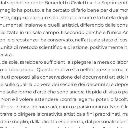
l soprintendente Benedetto Civiletti: «…La Soprintenden
eglio ha potuto, e ha cercato di farlo bene per due moti
este, raggruppa in un solo Istituto la cura e la tutela degli
mentali insieme a quelli artistici, differendo dalle consor
ializzate in un solo campo. Il secondo perché è l’unica 
oni e circostanze- ha conservato, nell’attuale stato di cose
 unità di metodo scientifico e di azione, positivamente it
rsità.
 da sole, sarebbero sufficienti a spiegare la mera collabor
la collaborazione. Questo motivo sta nell’interesse orma
tituti preposti alla conservazione dei documenti artistici e
e sulle quali la polvere dei secoli e dei decenni si è depo
he sulle forme d’arte che sono ancora tiepide di vita o pa
on è il volere estendere «contra legem» poteri o facoltà 
o finora, e forse ancora sarà, cauto e parsimonioso. Non è
rarre o dirigere la creatività artistica a fini preordinati
e meglio, dalla diretta esperienza, dal personale contat