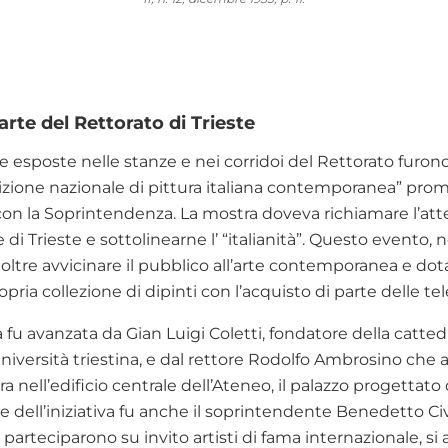
arte del Rettorato di Trieste
 esposte nelle stanze e nei corridoi del Rettorato furono
sizione nazionale di pittura italiana contemporanea” pro
con la Soprintendenza. La mostra doveva richiamare l’att
 di Trieste e sottolinearne l’ “italianità”. Questo evento, n
noltre avvicinare il pubblico all’arte contemporanea e dot
opria collezione di dipinti con l’acquisto di parte delle te
 fu avanzata da Gian Luigi Coletti, fondatore della cattedr
’Università triestina, e dal rettore Rodolfo Ambrosino che 
tra nell’edificio centrale dell’Ateneo, il palazzo progetta
e dell’iniziativa fu anche il soprintendente Benedetto Civi
 parteciparono su invito artisti di fama internazionale, si