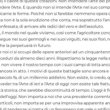
ili) il calore di queste creazioni. Non intendere l’arte del
ndere l’Arte. E quando non si intende l’Arte nel suo compl
ficarne le forme. Poiché non si farebbe nemmeno opera di
a non è la sola erudizione che conta, ma soprattutto l’ani
nfessata, di arrivare alle radici del vero e dell’assoluto.
 il mondo nel quale viviamo, così come l’agricoltore con
egue nei suoi germogli e nei suoi virgulti, nei suoi fiori, n
e la perpetuerà in futuro.
 noi ci si occupi delle opere anteriori ad un cinquantennio
eceduti da almeno dieci anni. Rispettiamo la legge nella s
 non vivere il nostro tempo con i suoi campi di lotta ancor
 ancora in atto. I motivi di queste battaglie sono ancora
un secolo fa, di un millennio addietro. Non esiste, io credo, 
eder tra l’Arte di ieri e l’Arte di oggi: non esiste tale fr
à storica, che sarebbe discontinuità di tempo. L’oggi è fig
 dell’oggi. Non importa a noi che una prevalente corrente
verticoli, non importa se per una improvvisa apparente an
di di tendenze; si tratta di un fenomeno naturale o artifici