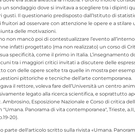
 un sondaggio dove si invitava a scegliere tra i dipinti qu
i gusti. Il questionario predisposto dall’Istituto di statisti
 i fruitori ad osservare con attenzione le opere e a stilar
giunta delle motivazioni.
no non mancò poi di contestualizzare l’evento all’interno d
nne infatti progettato (ma non realizzato) un corso di Crit
 sua specificità, come il primo in Italia. L’insegnamento d
cuni tra i maggiori critici invitati a discutere delle espress
to con delle opere scelte tra quelle in mostra per esempl
stioni pittoriche e tecniche dell’arte contemporanea.
gava il rettore, voleva fare dell’Università un centro anim
sivamente legato alla ricerca scientifica, e soprattutto ape
. Ambrosino, Esposizione Nazionale e Corso di critica della
"Umana. Panorama di vita contemporanea", Trieste, a.II, n
.19-20).
to parte dell'articolo scritto sulla rivista «Umana. Panoram