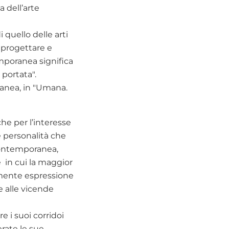
a dell’arte
quello delle arti
ò progettare e
emporanea significa
portata".
ranea, in "Umana.
he per l’interesse
e personalità che
 contemporanea,
e in cui la maggior
tamente espressione
e alle vicende
e i suoi corridoi
erate le sue