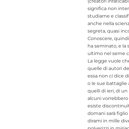
(creatori infaticab
significa non inte
studiarne e classi
anche nella scienz
segreta, quasi inco
Conoscere, quindi,
ha seminato, e la s
ultimo nel seme ch
La legge vuole che
quelle di autori d
essa non ci dice di
o le sue battaglie
quelli di ieri, di 
alcuni vorrebbero v
esiste discontinuit
domani sarà figlio
dirami in mille di
polverizzi in miria