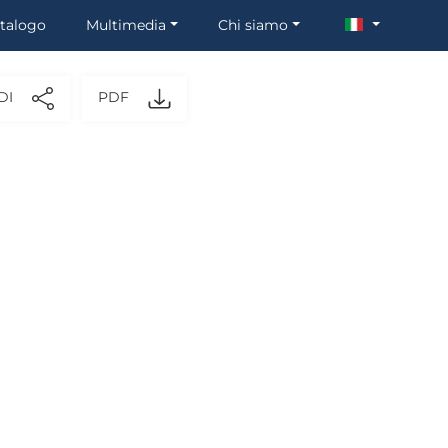
talogo
Multimedia
Chi siamo
DI
PDF