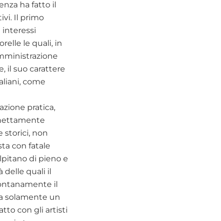
za ha fatto il
vi. Il primo
 interessi
elle le quali, in
Amministrazione
, il suo carattere
aliani, come
azione pratica,
i nettamente
 storici, non
sta con fatale
lpitano di pieno e
delle quali il
 lontanamente il
, ma solamente un
to con gli artisti