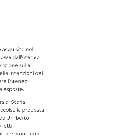
 acquisite nel
mossa dall’Ateneo
enzione sulla
elle intenzioni dei
are l’Ateneo
le esposte.
a di Storia
accolse la proposta
to da Umberto
letti.
 affiancarono una