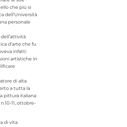
ello che più si
ca dell’Università
e una personale
ell’attività
ica d’arte che fu
oveva infatti
ioni artistiche in
ificare
atore di alta
rto a tutta la
 pittura italiana
.10-11, ottobre-
a di vita