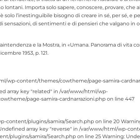
no lontani. Importa solo sapere, conoscere, provare, che 
solo l’inestinguibile bisogno di creare in sé, per sé, e pe
i sensazioni, di sentimenti e di pensieri che valgano in o
opraintendenza e la Mostra, in «Umana. Panorama di vita 
, dicembre 1953, p. 121.
tml/wp-content/themes/cowtheme/page-samira-cardnarra
d array key "related" in /var/www/html/wp-
owtheme/page-samira-cardnarrazioni.php on line 447
p-content/plugins/samira/Search.php on line 20 Warning
Undefined array key "reverse" in /var/www/html/wp-cont
nt/plugins/samira/Search.php on line 25 Warning: Undef