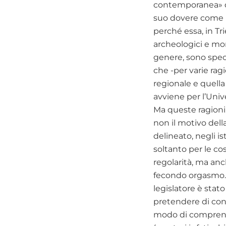
contemporanea» da
suo dovere come m
perché essa, in Tri
archeologici e monu
genere, sono spec
che -per varie ragi
regionale e quella
avviene per l’Unive
Ma queste ragioni,
non il motivo del
delineato, negli is
soltanto per le cos
regolarità, ma anc
fecondo orgasmo. N
legislatore è stat
pretendere di cont
modo di comprender