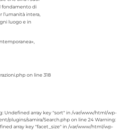
al fondamento di
r l’umanità intera,
gni luogo e in
contemporanea»,
zioni.php on line 318
: Undefined array key "sort" in /var/www/html/wp-
ent/plugins/samira/Search.php on line 24 Warning:
ined array key "facet_size" in /var/www/html/wp-