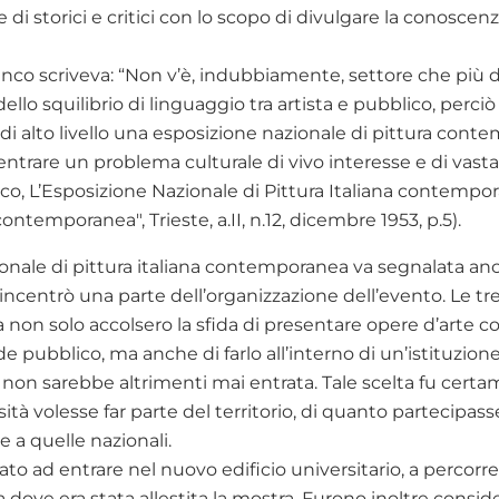
 di storici e critici con lo scopo di divulgare la conoscenz
co scriveva: “Non v’è, indubbiamente, settore che più di 
dello squilibrio di linguaggio tra artista e pubblico, perci
a di alto livello una esposizione nazionale di pittura cont
rare un problema culturale di vivo interesse e di vasta 
nco, L’Esposizione Nazionale di Pittura Italiana contempo
ntemporanea", Trieste, a.II, n.12, dicembre 1953, p.5).
onale di pittura italiana contemporanea va segnalata anc
i incentrò una parte dell’organizzazione dell’evento. Le tr
a non solo accolsero la sfida di presentare opere d’arte
de pubblico, ma anche di farlo all’interno di un’istituzion
i non sarebbe altrimenti mai entrata. Tale scelta fu cer
ità volesse far parte del territorio, di quanto partecipass
e a quelle nazionali.
tato ad entrare nel nuovo edificio universitario, a percorrer
a dove era stata allestita la mostra. Furono inoltre consid