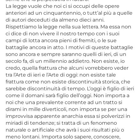
La legge vuole che noi ci si occupi delle opere
anteriori ad un cinquantennio, o tutt’al più a quelle
di autori deceduti da almeno dieci anni.
Rispettiamo la legge nella sua lettera. Ma essa non
ci dice di non vivere il nostro tempo con i suoi
campi di lotta ancora pieni di fremiti, o le sue
battaglie ancora in atto. I motivi di queste battaglie
sono ancora e sempre saranno quelli di ieri, di un
secolo fa, di un millennio addietro. Non esiste, io
credo, quella frattura che alcuni vorrebbero veder
tra l’Arte di ieri e l’Arte di oggi: non esiste tale
frattura come non esiste discontinuità storica, che
sarebbe discontinuità di tempo. L’oggi è figlio di ieri
come il domani sarà figlio dell’oggi. Non importa a
noi che una prevalente corrente ad un tratto si
dirami in mille diverticoli, non importa se per una
improvvisa apparente anarchia essa si polverizzi in
miriadi di tendenze; si tratta di un fenomeno
naturale o artificiale che avrà i suoi risultati più o
meno lontani. Importa solo sapere, conoscere,