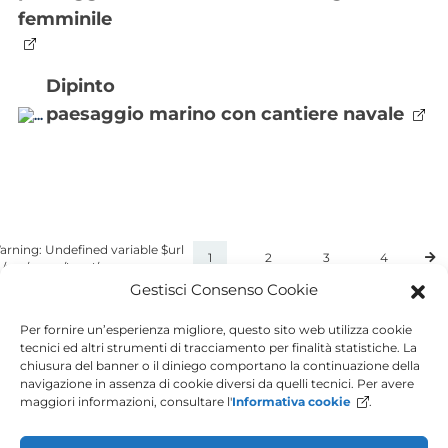
femminile
dipinto
paesaggio marino con cantiere navale
arning: Undefined variable $url
1
2
3
4
n /var/www/html/wp-
ontent/themes/cowtheme/page-
Gestisci Consenso Cookie
amira-cardnarrazioni.php on line
7 Deprecated: parse_url():
Per fornire un’esperienza migliore, questo sito web utilizza cookie
ssing null to parameter #1 ($url)
tecnici ed altri strumenti di tracciamento per finalità statistiche. La
 type string is deprecated in
chiusura del banner o il diniego comportano la continuazione della
var/www/html/wp-
navigazione in assenza di cookie diversi da quelli tecnici. Per avere
ontent/themes/cowtheme/page-
maggiori informazioni, consultare l'
Informativa cookie
.
amira-cardnarrazioni.php on line
77