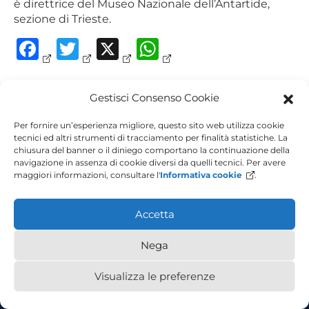
è direttrice del Museo Nazionale dell’Antartide,
sezione di Trieste.
Facebook
Twitter
X
WhatsApp
Navigazione
Gestisci Consenso Cookie
Stefano Martellos
Bruno Callegher –
coordinatore
articoli
Per fornire un’esperienza migliore, questo sito web utilizza cookie
tecnici ed altri strumenti di tracciamento per finalità statistiche. La
chiusura del banner o il diniego comportano la continuazione della
navigazione in assenza di cookie diversi da quelli tecnici. Per avere
maggiori informazioni, consultare l'
Informativa cookie
.
Accetta
Nega
Piazzale Europa, 1 - 34127 - Trieste, Italia - Tel +39 040 558 7111 - P.IVA
00211830328 - C.F. 80013890324 - P.E.C. ateneo@pec.units.it
Visualizza le preferenze
Accessibilità
Privacy Policy
Cookie Policy