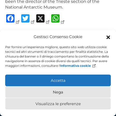
been the director of the Trieste section of the
National Antarctic Museum.
Facebook
Twitter
X
WhatsApp
Post
Gestisci Consenso Cookie
Stefano Martellos
Bruno Callegher –
coordinator
navigation
Per fornire un’esperienza migliore, questo sito web utilizza cookie
tecnici ed altri strumenti di tracciamento per finalità statistiche. La
chiusura del banner o il diniego comportano la continuazione della
navigazione in assenza di cookie diversi da quelli tecnici. Per avere
maggiori informazioni, consultare l'
Informativa cookie
.
Accetta
Nega
Piazzale Europa, 1 - 34127 - Trieste, Italia - Tel +39 040 558 7111 - P.IVA
00211830328 - C.F. 80013890324 - P.E.C. ateneo@pec.units.it
Visualizza le preferenze
Accesibility
Privacy Policy
Cookie Policy