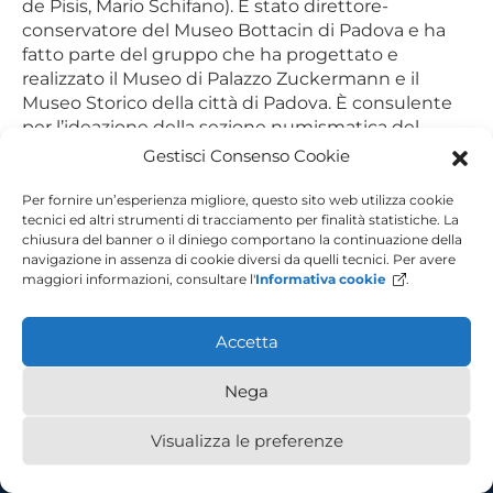
de Pisis, Mario Schifano). È stato direttore-
conservatore del Museo Bottacin di Padova e ha
fatto parte del gruppo che ha progettato e
realizzato il Museo di Palazzo Zuckermann e il
Museo Storico della città di Padova. È consulente
per l’ideazione della sezione numismatica del
Museo Archeologico Nazionale di Aquileia e del
Gestisci Consenso Cookie
Museo della Holy Land – Studium Biblicum a
Gerusalemme.
Per fornire un’esperienza migliore, questo sito web utilizza cookie
tecnici ed altri strumenti di tracciamento per finalità statistiche. La
chiusura del banner o il diniego comportano la continuazione della
Navigazione
navigazione in assenza di cookie diversi da quelli tecnici. Per avere
Ester Colizza
Elisa Zilli
maggiori informazioni, consultare l'
Informativa cookie
.
articoli
Accetta
Nega
Piazzale Europa, 1 - 34127 - Trieste, Italia - Tel +39 040 558 7111 - P.IVA
00211830328 - C.F. 80013890324 - P.E.C. ateneo@pec.units.it
Visualizza le preferenze
Accessibilità
Privacy Policy
Cookie Policy