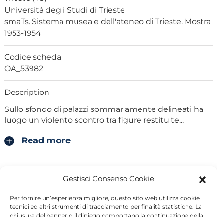
Università degli Studi di Trieste
smaTs. Sistema museale dell'ateneo di Trieste. Mostra
1953-1954
Codice scheda
OA_53982
Description
Sullo sfondo di palazzi sommariamente delineati ha
luogo un violento scontro tra figure restituite
...
Read more
Critical historical news
Gestisci Consenso Cookie
Nicoletta Zanni (1910, p. 9) afferma come probabile
che il soggetto dei Tafferugli (in realtà il
...
Per fornire un’esperienza migliore, questo sito web utilizza cookie
tecnici ed altri strumenti di tracciamento per finalità statistiche. La
chiusura del banner o il diniego comportano la continuazione della