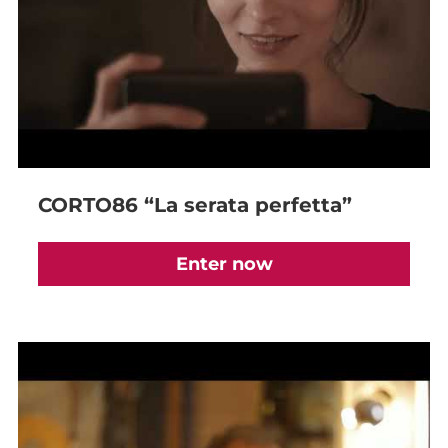
CORTO86 “La serata perfetta”
Enter now