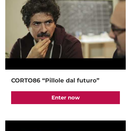
CORTO86 “Pillole dal futuro”
Enter now