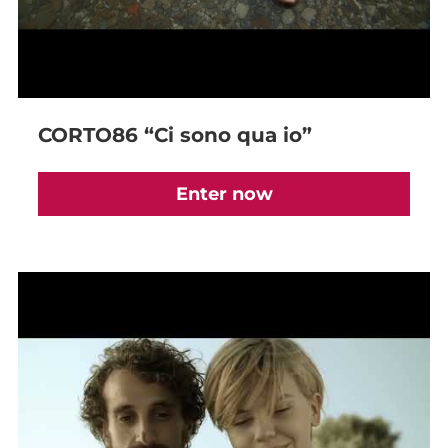
CORTO86 “Ci sono qua io”
Enter now