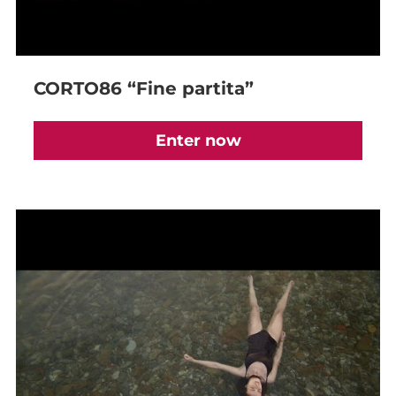
CORTO86 “Fine partita”
Enter now