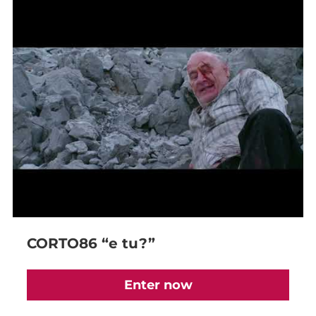
CORTO86 “e tu?”
Enter now