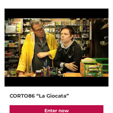
CORTO86 “La Giocata”
Enter now