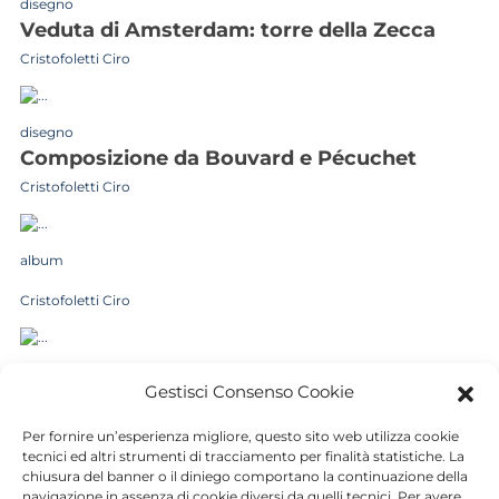
disegno
veduta di Amsterdam: torre della Zecca
Cristofoletti Ciro
disegno
composizione da Bouvard e Pécuchet
Cristofoletti Ciro
album
Cristofoletti Ciro
disegno
Gestisci Consenso Cookie
episodio da Le Ventre de Paris: scena
allegorica con maiale e veduta dei tetti di
Per fornire un’esperienza migliore, questo sito web utilizza cookie
tecnici ed altri strumenti di tracciamento per finalità statistiche. La
Parigi
chiusura del banner o il diniego comportano la continuazione della
Cristofoletti Ciro
navigazione in assenza di cookie diversi da quelli tecnici. Per avere