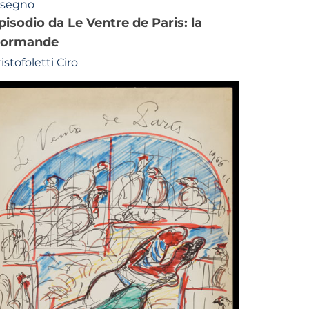
isegno
ormande
istofoletti Ciro