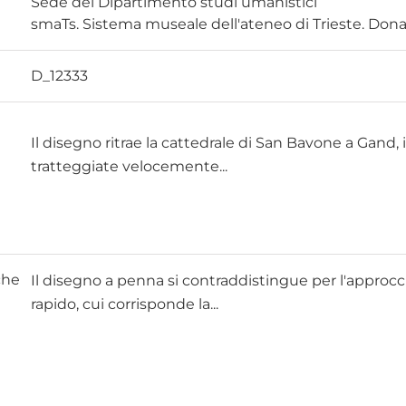
Sede del Dipartimento studi umanistici
smaTs. Sistema museale dell'ateneo di Trieste. Don
D_12333
Il disegno ritrae la cattedrale di San Bavone a Gand, i
tratteggiate velocemente
...
che
Il disegno a penna si contraddistingue per l'approc
rapido, cui corrisponde la
...