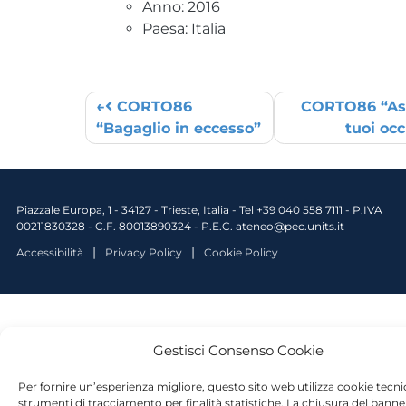
Anno: 2016
Paesa: Italia
CORTO86
CORTO86 “Asc
Post navigation
“Bagaglio in eccesso”
tuoi oc
Piazzale Europa, 1 - 34127 - Trieste, Italia - Tel +39 040 558 7111 - P.IVA
00211830328 - C.F. 80013890324 - P.E.C. ateneo@pec.units.it
Accessibilità
Privacy Policy
Cookie Policy
Gestisci Consenso Cookie
Per fornire un’esperienza migliore, questo sito web utilizza cookie tecnici
strumenti di tracciamento per finalità statistiche. La chiusura del banner