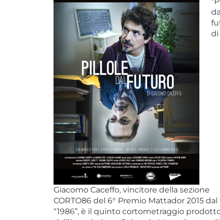
"P
da
fu
di
Giacomo Caceffo, vincitore della sezione
CORTO86 del 6° Premio Mattador 2015 dal
“1986”, è il quinto cortometraggio prodott