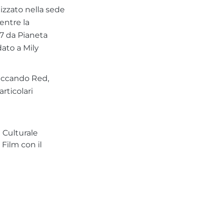
izzato nella sede
entre la
17 da Pianeta
dato a Mily
ruccando Red,
rticolari
 Culturale
 Film con il