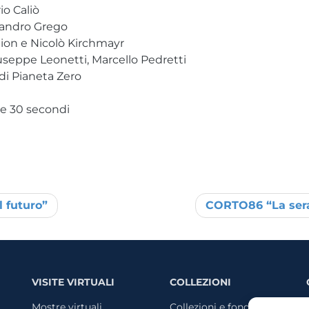
io Caliò
sandro Grego
ion e Nicolò Kirchmayr
seppe Leonetti, Marcello Pedretti
di Pianeta Zero
 e 30 secondi
 futuro”
CORTO86 “La sera
VISITE VIRTUALI
COLLEZIONI
Mostre virtuali
Collezioni e fondi