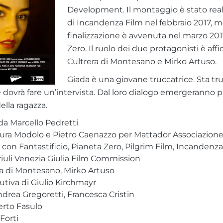
Development. Il montaggio è stato real
di Incandenza Film nel febbraio 2017, m
finalizzazione è avvenuta nel marzo 20
Zero. Il ruolo dei due protagonisti è affi
Cultrera di Montesano e Mirko Artuso.
Giada è una giovane truccatrice. Sta t
 dovrà fare un’intervista. Dal loro dialogo emergeranno pa
ella ragazza.
 da Marcello Pedretti
ura Modolo e Pietro Caenazzo per Mattador Associazione
 con Fantastificio, Pianeta Zero, Pilgrim Film, Incandenza
riuli Venezia Giulia Film Commission
era di Montesano, Mirko Artuso
tiva di Giulio Kirchmayr
ndrea Gregoretti, Francesca Cristin
erto Fasulo
Forti