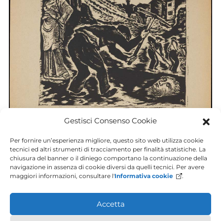
Gestisci Consenso Cookie
Per fornire un’esperienza migliore, questo sito web utilizza cookie
print
tecnici ed altri strumenti di tracciamento per finalità statistiche. La
scavi del Teatro Romano di Trieste
chiusura del banner o il diniego comportano la continuazione della
Meng Ramiro
navigazione in assenza di cookie diversi da quelli tecnici. Per avere
maggiori informazioni, consultare l'
Informativa cookie
.
Accetta