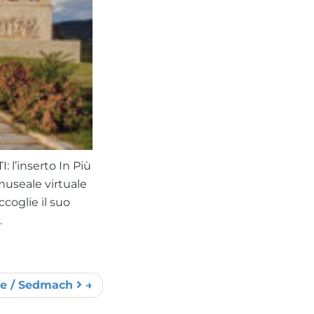
 l’inserto In Più
museale virtuale
ccoglie il suo
.
rse / Sedmach