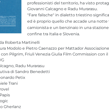
professionisti del territorio, ha visto protago
Giovanni Calcagno e Radu Murarasu.
"Fare falische" in dialetto triestino significa 
ed è proprio quello che accade una notte 
camionista e un benzinaio in una stazione d
confine tra Italia e Slovenia.
 da Roberta Martinelli
ura Modolo e Pietro Caenazzo per Mattador Associazione
 con Pilgrim, Friuli Venezia Giulia Film Commission con il
VG
alcagno, Radu Murarasu
utiva di Sandro Benedetti
eonardo Petix
iele Trani
rovel
 Papis
ogic
no Gherlanz