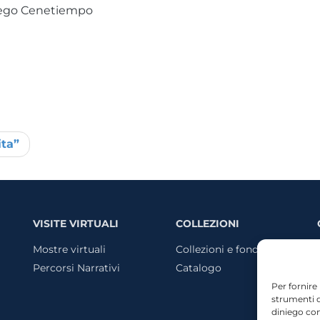
iego Cenetiempo
ta”
VISITE VIRTUALI
COLLEZIONI
Mostre virtuali
Collezioni e fondi
Percorsi Narrativi
Catalogo
Per fornire
strumenti d
diniego com