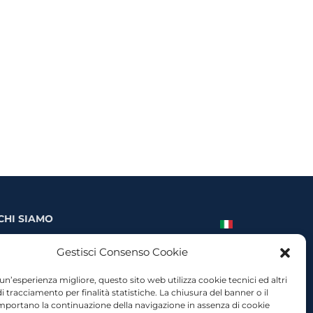
CHI SIAMO
Storia e missione
Gestisci Consenso Cookie
Organigramma
Donazioni allo smaTs
 un’esperienza migliore, questo sito web utilizza cookie tecnici ed altri
i tracciamento per finalità statistiche. La chiusura del banner o il
Contatti
portano la continuazione della navigazione in assenza di cookie