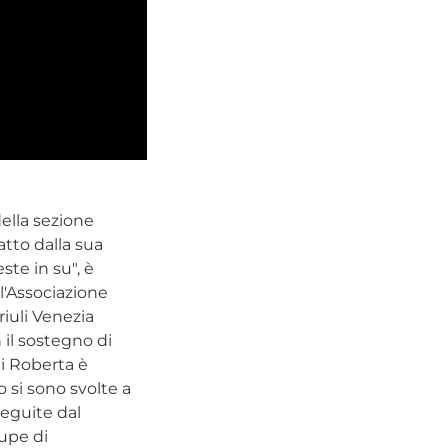
della sezione
tto dalla sua
te in su", è
l'Associazione
riuli Venezia
 il sostegno di
i Roberta è
o si sono svolte a
Seguite dal
upe di