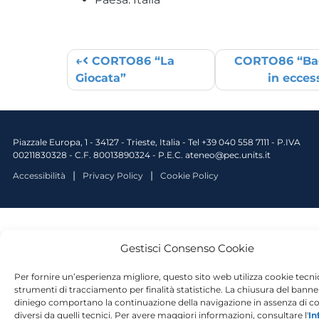
CORTO86 “La
CORTO86 “Ba
Post navigation
Giocata”
in ecce
Piazzale Europa, 1 - 34127 - Trieste, Italia - Tel +39 040 558 7111 - P.IVA
00211830328 - C.F. 80013890324 - P.E.C. ateneo@pec.units.it
Accessibilità
Privacy Policy
Cookie Policy
Gestisci Consenso Cookie
Per fornire un’esperienza migliore, questo sito web utilizza cookie tecnici
strumenti di tracciamento per finalità statistiche. La chiusura del banner
diniego comportano la continuazione della navigazione in assenza di c
diversi da quelli tecnici. Per avere maggiori informazioni, consultare l'
In