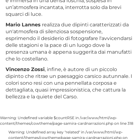
è immersa in una densa foschia, sospesa in
un’atmosfera incantata, interrotta solo da brevi
squarci di luce.
Mario Lannes
realizza due dipinti caratterizzati da
un'atmosfera di silenziosa sospensione,
esprimendo il desiderio di fotografare l'avvicendarsi
delle stagioni e la pace di un luogo dove la
presenza umana è appena suggerita dai manufatti
che lo costellano.
Vincenzo Zossi
, infine, è autore di un piccolo
dipinto che ritrae un paesaggio carsico autunnale. I
colori sono resi con una pennellata corposa e
dettagliata, quasi impressionistica, che cattura la
bellezza e la quiete del Carso.
Warning: Undefined variable $countRSE in /var/www/html/wp-
content/themes/cowtheme/page-samira-cardnarrazioni.php on line 318
Warning: Undefined array key "related" in /var/www/html/wp-
content/themes/cowtheme/page-samira-cardnarrazioni.php on