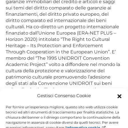
garanzie immobiliari del credito e articoli e saggi
sui temi del diritto comparato delle garanzie ai
finanziamenti, del diritto privato europeo, del
diritto comparato ed internazionale dei beni
culturali. Ha co-diretto un progetto internazionale
finanziato dall’Unione Europea (ERA-NET PLUS –
Horizon 2020) intitolato “The Right to Cultural
Heritage – Its Protection and Enforcement
Through Cooperation in the European Union”. E’
membro del “The 1995 UNIDROIT Convention
Academic Project” volto a diffondere nel mondo la
cultura della protezione e valorizzazione del
patrimonio culturale promuovendo l’adesione
degli stati alla Convenzione UNIDROIT sui beni
culturali rubati o illecitamente esportati.
Gestisci Consenso Cookie
Facebook
Twitter
X
WhatsApp
Per fornire un’esperienza migliore, questo sito web utilizza cookie
tecnici ed altri strumenti di tracciamento per finalità statistiche. La
chiusura del banner o il diniego comportano la continuazione della
Navigazione
navigazione in assenza di cookie diversi da quelli tecnici. Per avere
Paolo Bernardis
maggiori informazioni, consultare l'
Informativa cookie
.