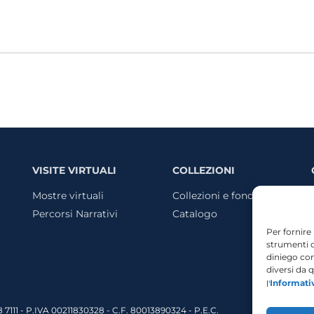
te 1: “L’aspirazione secolare d
na a Trieste
VISITE VIRTUALI
COLLEZIONI
Mostre virtuali
Collezioni e fondi
Percorsi Narrativi
Catalogo
Per fornire
strumenti d
diniego com
diversi da 
l'
Informati
558 7111 - P.IVA 00211830328 - C.F. 80013890324 - P.E.C.
Ac