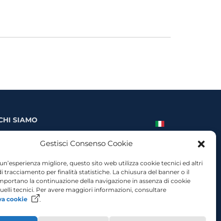
ella gente giulia”:
CHI SIAMO
Storia e missione
Gestisci Consenso Cookie
Organigramma
Donazioni allo smaTs
 un’esperienza migliore, questo sito web utilizza cookie tecnici ed altri
i tracciamento per finalità statistiche. La chiusura del banner o il
Contatti
portano la continuazione della navigazione in assenza di cookie
quelli tecnici. Per avere maggiori informazioni, consultare
va cookie
.
cessibilità
Privacy Policy
Cookie Policy