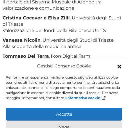
Il portale del Sistema Museale di Ateneo tra
valorizzazione e comunicazione
Cristina Cocever e Elisa Zilli
, Università degli Studi
di Trieste
Valorizzazione dei fondi della Biblioteca UniTS
Vanessa Nicolin
, Università degli Studi di Trieste
Alla scoperta della medicina antica
Tommaso Del Terra
, Ikon Digital Farm
Immersi nei documenti storico artistici
Gestisci Consenso Cookie
Moderatore
Per fornire un’esperienza migliore, questo sito web utilizza cookie
Bruno Callegher
, Università degli Studi di Trieste
tecnici ed altri strumenti di tracciamento per finalità statistiche. La
La registrazione dell’evento sarà disponibile sul
chiusura del banner o il diniego comportano la continuazione della
navigazione in assenza di cookie diversi da quelli tecnici. Per avere
canale YouTube di Ateneo
maggiori informazioni, consultare l'
Informativa cookie
.
Info: comunicazione@amm.units.it
Accetta
Nega
Piazzale Europa, 1 - 34127 - Trieste, Italia - Tel +39 040 558 7111 - P.IVA