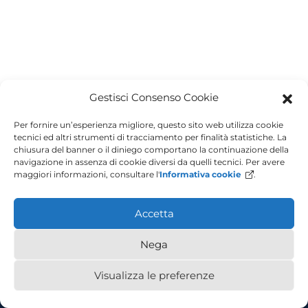
Gestisci Consenso Cookie
Per fornire un’esperienza migliore, questo sito web utilizza cookie
tecnici ed altri strumenti di tracciamento per finalità statistiche. La
chiusura del banner o il diniego comportano la continuazione della
navigazione in assenza di cookie diversi da quelli tecnici. Per avere
maggiori informazioni, consultare l'
Informativa cookie
.
Accetta
Nega
Piazzale Europa, 1 - 34127 - Trieste, Italia - Tel +39 040 558 7111 - P.IVA
00211830328 - C.F. 80013890324 - P.E.C. ateneo@pec.units.it
Visualizza le preferenze
Accessibilità
Privacy Policy
Cookie Policy