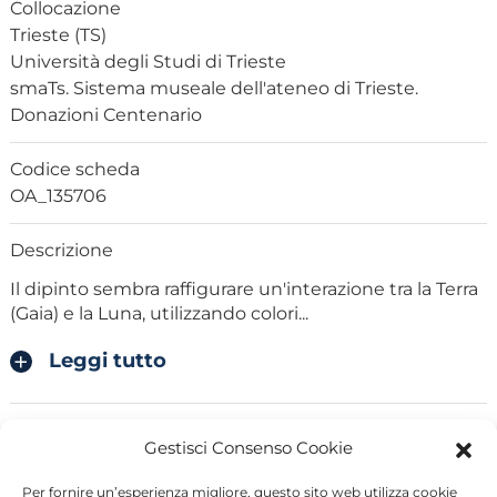
Collocazione
Trieste (TS)
Università degli Studi di Trieste
smaTs. Sistema museale dell'ateneo di Trieste.
Donazioni Centenario
Codice scheda
OA_135706
Descrizione
Il dipinto sembra raffigurare un'interazione tra la Terra
(Gaia) e la Luna, utilizzando colori
...
Leggi tutto
Notizie storico critiche
Gestisci Consenso Cookie
"Gaia scopre la luna" appare come un racconto mitico
della Terra, qui rappresentata attraverso
...
Per fornire un’esperienza migliore, questo sito web utilizza cookie