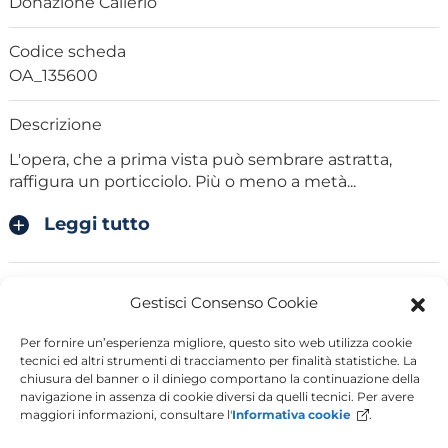
Donazione Callerio
Codice scheda
OA_135600
Descrizione
L'opera, che a prima vista può sembrare astratta,
raffigura un porticciolo. Più o meno a metà
...
Leggi tutto
Notizie storico critiche
Gestisci Consenso Cookie
La tela in esame faceva parte della collezione di
dipinti della Fondazione Carlo e Dirce Callerio,
...
Per fornire un’esperienza migliore, questo sito web utilizza cookie
tecnici ed altri strumenti di tracciamento per finalità statistiche. La
chiusura del banner o il diniego comportano la continuazione della
Leggi tutto
navigazione in assenza di cookie diversi da quelli tecnici. Per avere
maggiori informazioni, consultare l'
Informativa cookie
.