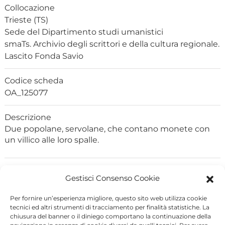
Collocazione
Trieste (TS)
Sede del Dipartimento studi umanistici
smaTs. Archivio degli scrittori e della cultura regionale.
Lascito Fonda Savio
Codice scheda
OA_125077
Descrizione
Due popolane, servolane, che contano monete con
un villico alle loro spalle.
Notizie storico critiche
Gestisci Consenso Cookie
Il brano pittorico è l’unico firmato tra i dipinti con
soggetti di genere, soprattutto costumi
...
Per fornire un’esperienza migliore, questo sito web utilizza cookie
tecnici ed altri strumenti di tracciamento per finalità statistiche. La
chiusura del banner o il diniego comportano la continuazione della