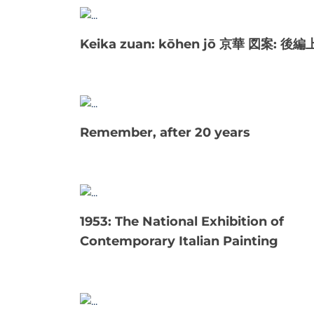
Keika zuan: kōhen jō 京華 図案: 後
Remember, after 20 years
1953: The National Exhibition of
Contemporary Italian Painting