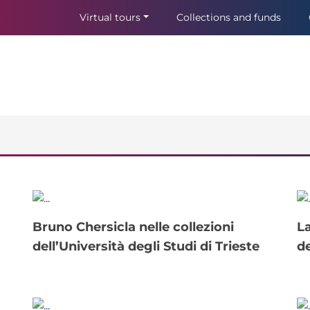
Virtual tours
Collections and funds
Bruno Chersicla nelle collezioni
La Donazione Callerio nelle raccolte
dell’Università degli Studi di Trieste
de