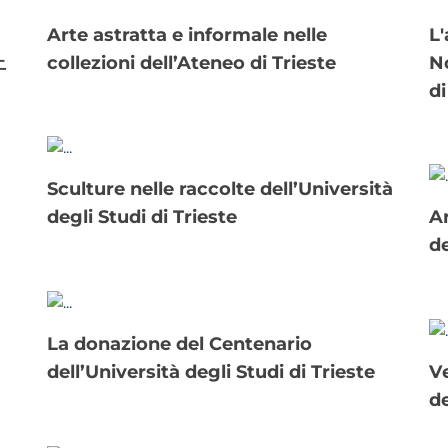
Arte astratta e informale nelle
L'arte triestina del secondo
編上
collezioni dell’Ateneo di Trieste
No
di
Sculture nelle raccolte dell’Università
degli Studi di Trieste
Arturo Fittke nelle collezioni
de
La donazione del Centenario
dell’Università degli Studi di Trieste
Vedute del Carso nelle raccolte
de