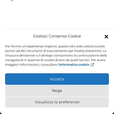
Gestisci Consenso Cookie
Per fornire un’esperienza migliore, questo sito web utilizza cookie
tecnici ed altri strumenti di tracciamento per finalità statistiche. La
chiusura del banner o il diniego comportano la continuazione della
navigazione in assenza di cookie diversi da quelli tecnici. Per avere
maggiori informazioni, consultare l'
Informativa cookie
.
Accetta
Nega
Piazzale Europa, 1 - 34127 - Trieste, Italia - Tel +39 040 558 7111 - P.IVA
00211830328 - C.F. 80013890324 - P.E.C. ateneo@pec.units.it
Visualizza le preferenze
Accesibility
Privacy Policy
Cookie Policy